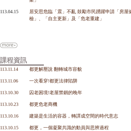
113.04.15
居安思危臨「震」不亂 鼓勵市民踴躍申請「房屋
檢」、「自主更新」及「危老重建」
課程資訊
113.11.14
都更解壓說 翻轉城市容貌
113.11.06
一次看穿!都更法律陷阱
113.10.30
囚老困境!老屋禁錮的晚年
113.10.23
都更危老商機
113.10.16
建築是生活的容器，轉譯成空間的時代意志
113.10.15
都更，一個凝聚共識的動員與思辨過程