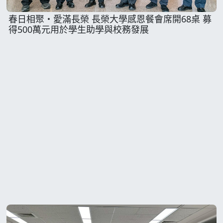
春日相聚・愛滿長榮 長榮大學感恩餐會席開68桌 募
得500萬元用於學生助學與校務發展