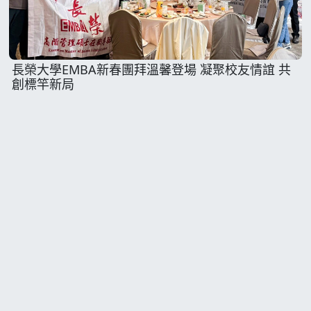
長榮大學EMBA新春團拜溫馨登場 凝聚校友情誼 共
創標竿新局