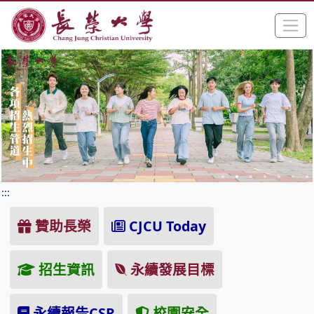
:::
跳到主要內容區塊
手
長榮大學全球資訊網中文網頁
:::
贊助長榮
CJCU Today
招生資訊
永續發展目標
永續報告CSR
校園安全